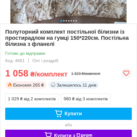
Полуторний комплект постільної білизни із
простирадлом на гумці 150*220см. Постільна
білизна з фланелі
Готово до відправки
Код: 4661
Опт і роздріб
1 058
₴/комплект
1 323 ₴/комплект
Економія
265 ₴
Залишилось
11 днів
1 029 ₴
від 2 комплектів
980 ₴
від 3 комплектів
Купити
або
Купити з