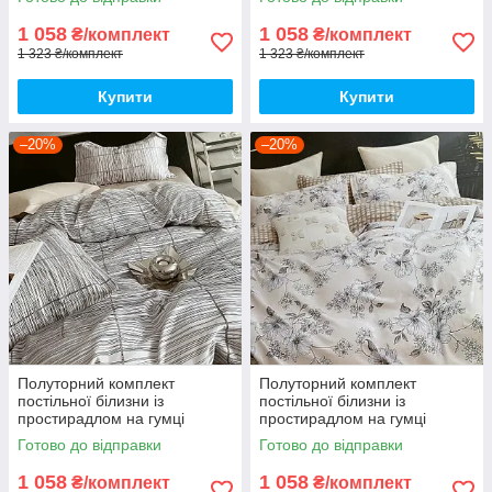
з фланелі
з фланелі
1 058
1 058
₴/комплект
₴/комплект
1 323 ₴/комплект
1 323 ₴/комплект
Купити
Купити
–20%
–20%
Полуторний комплект
Полуторний комплект
постільної білизни із
постільної білизни із
простирадлом на гумці
простирадлом на гумці
150*220см. Постільна білизна
150*220см. Постільна білизна
Готово до відправки
Готово до відправки
з фланелі
з фланелі
1 058
1 058
₴/комплект
₴/комплект