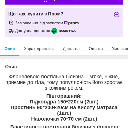
Що таке купити з Пром?
Замовлення під захистом
Доступна доставка
Опис
Характеристики
Доставка
Оплата
Умови п
Опис
Фланелевою постільна білизна – м'яке, ніжне,
приємне до тіла, тому популярність його зростає
з кожним роком.
Півторашний:
Підковдра 150*220см (2шт.)
Простинь 90*200+20см на висоту матраса
(1шт.)
Наволочки 70*70 см (2шт.)
Властивості постільної білизни з фланелі