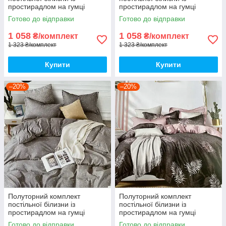
простирадлом на гумці
простирадлом на гумці
150*220см. Постільна білизна
150*220см. Постільна білизна
Готово до відправки
Готово до відправки
з фланелі
з фланелі
1 058
1 058
₴/комплект
₴/комплект
1 323 ₴/комплект
1 323 ₴/комплект
Купити
Купити
–20%
–20%
Полуторний комплект
Полуторний комплект
постільної білизни із
постільної білизни із
простирадлом на гумці
простирадлом на гумці
150*220см. Постільна білизна
150*220см. Постільна білизна
Готово до відправки
Готово до відправки