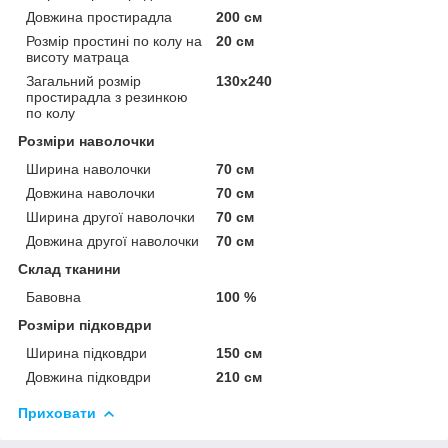
Довжина простирадла
200 см
Розмір простині по колу на
20 см
висоту матраца
Загальний розмір
130х240
простирадла з резинкою
по колу
Розміри наволочки
Ширина наволочки
70 см
Довжина наволочки
70 см
Ширина другої наволочки
70 см
Довжина другої наволочки
70 см
Склад тканини
Бавовна
100 %
Розміри підковдри
Ширина підковдри
150 см
Довжина підковдри
210 см
Приховати