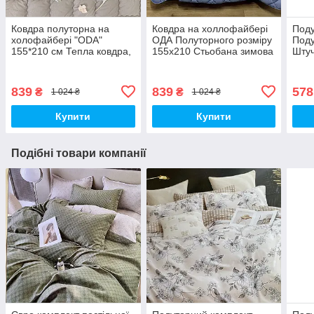
Ковдра полуторна на
Ковдра на холлофайбері
Поду
холофайбері "ODA"
ОДА Полуторного розміру
Под
155*210 см Тепла ковдра,
155х210 Стьобана зимова
Штуч
наповнювач холофайбер.
ковдра високої якості
Стьобана ковдра ОДА
839
839
578
₴
₴
1 024 ₴
1 024 ₴
Купити
Купити
Подібні товари компанії