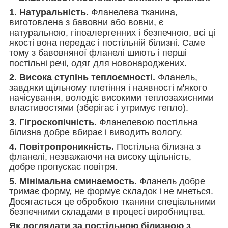
1. Натуральність.
Фланелева тканина,
виготовлена з бавовни або вовни, є
натуральною, гіпоалергенних і безпечною, всі ці
якості вона передає і постільній білизні. Саме
тому з бавовняної фланелі шиють і перші
постільні речі, одяг для новонароджених.
2. Висока ступінь теплоємності.
Фланель,
завдяки щільному плетіння і наявності м'якого
начісування, володіє високими теплозахисними
властивостями (зберігає і утримує тепло).
3. Гігроскопічність.
Фланелевою постільна
білизна добре вбирає і виводить вологу.
4. Повітропроникність.
Постільна білизна з
фланелі, незважаючи на високу щільність,
добре пропускає повітря.
5. Мінімальна сминаемость.
Фланель добре
тримає форму, не формує складок і не мнеться.
Досягається це обробкою тканини спеціальними
безпечними складами в процесі виробництва.
Як доглядати за постільною білизною з