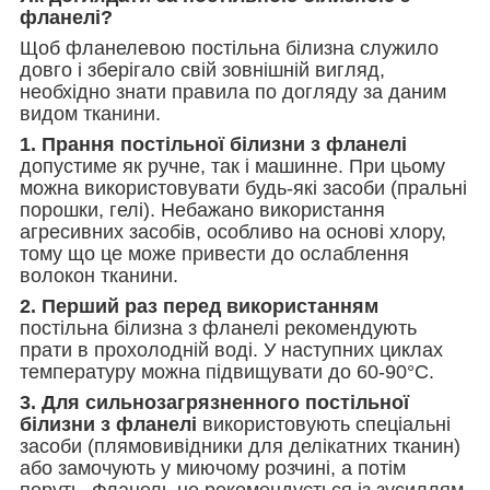
фланелі?
Щоб фланелевою постільна білизна служило
довго і зберігало свій зовнішній вигляд,
необхідно знати правила по догляду за даним
видом тканини.
1. Прання постільної білизни з фланелі
допустиме як ручне, так і машинне. При цьому
можна використовувати будь-які засоби (пральні
порошки, гелі). Небажано використання
агресивних засобів, особливо на основі хлору,
тому що це може привести до ослаблення
волокон тканини.
2. Перший раз перед використанням
постільна білизна з фланелі рекомендують
прати в прохолодній воді. У наступних циклах
температуру можна підвищувати до 60-90°С.
3. Для сильнозагрязненного постільної
білизни з фланелі
використовують спеціальні
засоби (плямовивідники для делікатних тканин)
або замочують у миючому розчині, а потім
перуть. Фланель не рекомендується із зусиллям