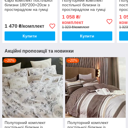
Євро комплект постільної
Полуторний комплект
Полу
білизни 180*200+20см з
постільної білизни із
пост
простирадлом на гумці
простирадлом на гумці
прос
Постільна білизна з
150*220см. Постільна
150*
1 058
1 0
₴/
фланелі євро розмір
білизна з фланелі
біли
комплект
ком
1 470
₴/комплект
1 323 ₴/комплект
1 323
Купити
Купити
Акційні пропозиції та новинки
–20%
–20%
Полуторний комплект
Полуторний комплект
постільної білизни із
постільної білизни із