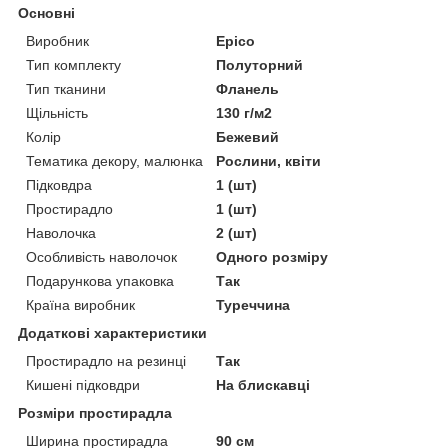
Основні
Виробник
Epico
Тип комплекту
Полуторний
Тип тканини
Фланель
Щільність
130 г/м2
Колір
Бежевий
Тематика декору, малюнка
Рослини, квіти
Підковдра
1 (шт)
Простирадло
1 (шт)
Наволочка
2 (шт)
Особливість наволочок
Одного розміру
Подарункова упаковка
Так
Країна виробник
Туреччина
Додаткові характеристики
Простирадло на резинці
Так
Кишені підковдри
На блискавці
Розміри простирадла
Ширина простирадла
90 см