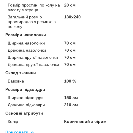
Розмір простині по колу на
20 см
висоту матраца
Загальний розмір
130х240
простирадла з резинкою
по колу
Розміри наволочки
Ширина наволочки
70 см
Довжина наволочки
70 см
Ширина другої наволочки
70 см
Довжина другої наволочки
70 см
Склад тканини
Бавовна
100 %
Розміри підковдри
Ширина підковдри
150 см
Довжина підковдри
210 см
Основні атрибути
Колір
Коричневий з сірим
Приховати