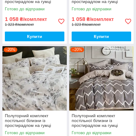
простирадлом на гумці
простирадлом на гумці
150*220см. Постільна білизна
150*220см. Постільна білизна
Готово до відправки
Готово до відправки
з фланелі
з фланелі
1 058
1 058
₴/комплект
₴/комплект
1 323 ₴/комплект
1 323 ₴/комплект
Купити
Купити
–20%
–20%
Полуторний комплект
Полуторний комплект
постільної білизни із
постільної білизни із
простирадлом на гумці
простирадлом на гумці
150*220см. Постільна білизна
150*220см. Постільна білизна
Готово до відправки
Готово до відправки
з фланелі
з фланелі