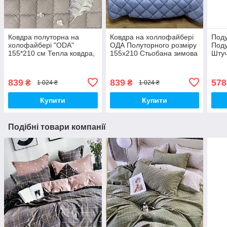
Ковдра полуторна на
Ковдра на холлофайбері
Поду
холофайбері "ODA"
ОДА Полуторного розміру
Под
155*210 см Тепла ковдра,
155х210 Стьобана зимова
Штуч
наповнювач холофайбер.
ковдра високої якості
Стьобана ковдра ОДА
839
839
578
₴
₴
1 024 ₴
1 024 ₴
Купити
Купити
Подібні товари компанії