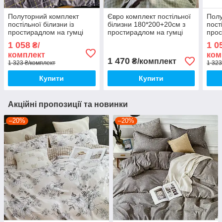
Полуторний комплект
Євро комплект постільної
Полу
постільної білизни із
білизни 180*200+20см з
пост
простирадлом на гумці
простирадлом на гумці
прос
150*220см. Постільна
Постільна білизна з
150*
1 058
1 0
₴/
білизна з фланелі
фланелі євро розмір
біли
комплект
ком
1 470
₴/комплект
1 323 ₴/комплект
1 323
Купити
Купити
Акційні пропозиції та новинки
–20%
–20%