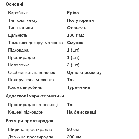
Основні
Виробник
Epico
Тип комплекту
Полуторний
Тип тканини
Фланель
Щільність
130 г/м2
Тематика декору, малюнка
Смужка
Підковдра
1 (шт)
Простирадло
1 (шт)
Наволочка
2 (шт)
Особливість наволочок
Одного розміру
Подарункова упаковка
Так
Країна виробник
Туреччина
Додаткові характеристики
Простирадло на резинці
Так
Кишені підковдри
На блискавці
Розміри простирадла
Ширина простирадла
90 см
Довжина простирадла
200 см