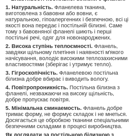
1. Натуральність.
Фланелева тканина,
виготовлена з бавовни або вовни, є
натуральною, гіпоалергенних і безпечною, всі ці
якості вона передає і постільній білизні. Саме
тому з бавовняної фланелі шиють і перші
постільні речі, одяг для новонароджених.
2. Висока ступінь теплоємності.
Фланель,
завдяки щільному плетіння і наявності м'якого
начісування, володіє високими теплозахисними
властивостями (зберігає і утримує тепло).
3. Гігроскопічність.
Фланелевою постільна
білизна добре вбирає і виводить вологу.
4. Повітропроникність.
Постільна білизна з
фланелі, незважаючи на високу щільність,
добре пропускає повітря.
5. Мінімальна сминаемость.
Фланель добре
тримає форму, не формує складок і не мнеться.
Досягається це обробкою тканини спеціальними
безпечними складами в процесі виробництва.
Як доглядати за постільною білизною з