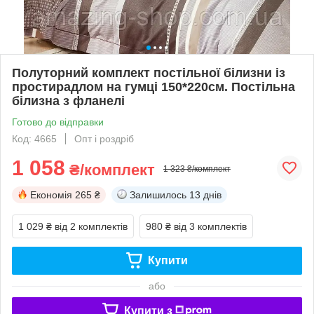
Полуторний комплект постільної білизни із
простирадлом на гумці 150*220см. Постільна
білизна з фланелі
Готово до відправки
Код: 4665
Опт і роздріб
1 058
₴/комплект
1 323 ₴/комплект
Економія
265 ₴
Залишилось
13 днів
1 029 ₴
від 2 комплектів
980 ₴
від 3 комплектів
Купити
або
Купити з