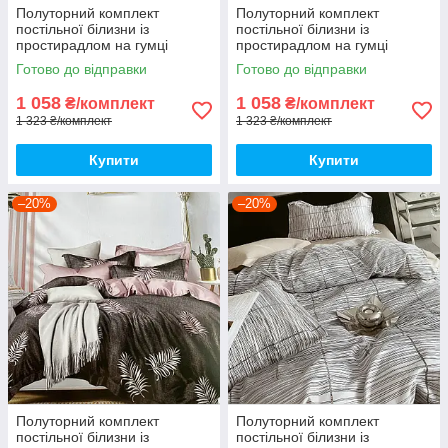
Полуторний комплект
Полуторний комплект
постільної білизни із
постільної білизни із
простирадлом на гумці
простирадлом на гумці
150*220см. Постільна білизна
150*220см. Постільна білизна
Готово до відправки
Готово до відправки
з фланелі
з фланелі
1 058
1 058
₴/комплект
₴/комплект
1 323 ₴/комплект
1 323 ₴/комплект
Купити
Купити
–20%
–20%
Полуторний комплект
Полуторний комплект
постільної білизни із
постільної білизни із