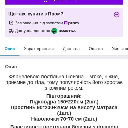
Що таке купити з Пром?
Замовлення під захистом
Доступна доставка
Опис
Характеристики
Доставка
Оплата
Умови п
Опис
Фланелевою постільна білизна – м'яке, ніжне,
приємне до тіла, тому популярність його зростає
з кожним роком.
Півторашний:
Підковдра 150*220см (2шт.)
Простинь 90*200+20см на висоту матраса
(1шт.)
Наволочки 70*70 см (2шт.)
Властивості постільної білизни з фланелі