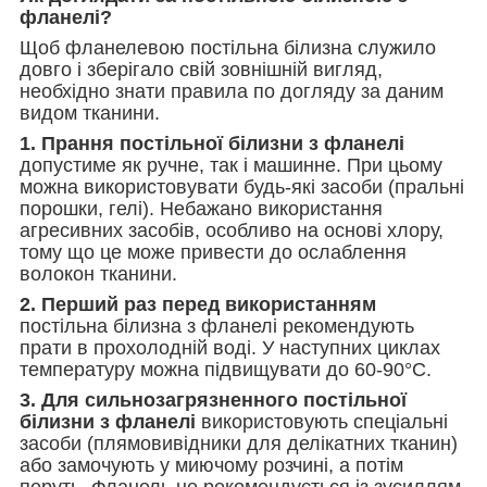
фланелі?
Щоб фланелевою постільна білизна служило
довго і зберігало свій зовнішній вигляд,
необхідно знати правила по догляду за даним
видом тканини.
1. Прання постільної білизни з фланелі
допустиме як ручне, так і машинне. При цьому
можна використовувати будь-які засоби (пральні
порошки, гелі). Небажано використання
агресивних засобів, особливо на основі хлору,
тому що це може привести до ослаблення
волокон тканини.
2. Перший раз перед використанням
постільна білизна з фланелі рекомендують
прати в прохолодній воді. У наступних циклах
температуру можна підвищувати до 60-90°С.
3. Для сильнозагрязненного постільної
білизни з фланелі
використовують спеціальні
засоби (плямовивідники для делікатних тканин)
або замочують у миючому розчині, а потім
перуть. Фланель не рекомендується із зусиллям