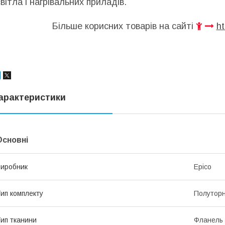
світла і нагрівальних приладів.
Більше корисних товарів на сайті
ht
арактеристики
Основні
иробник
Epico
ип комплекту
Полутор
ип тканини
Фланель