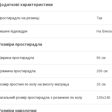
Додаткові характеристики
ростирадло на резинці
Так
ишені підковдри
На блиск
Розміри простирадла
ирина простирадла
90 см
овжина простирадла
200 см
озмір простині по колу на висоту матраца
20 см
агальний розмір простирадла з резинкою по колу
130х240
Розміри наволочки