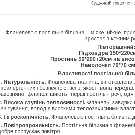
будь-який товар не п
Фланелевою постільна білизна – м'яке, ніжне, приє
зростає з кожним р
Півторашний
Підковдра 150*220см
Простинь 90*200+20см на висо
Наволочки 70*70 см 
Властивості постільної біл
1. Натуральність.
Фланелева тканина, виготовлена з
гіпоалергенних і безпечною, всі ці якості вона передає
бавовняної фланелі шиють і перші постільні речі, од
2. Висока ступінь теплоємності.
Фланель, завдяки щ
начісування, володіє високими теплозахисними власти
3. Гігроскопічність.
Фланелевою постільна білизна д
4. Повітропроникність.
Постільна білизна з фланелі
добре пропускає повітря.