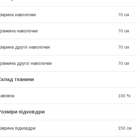
ирина наволочки
70 см
овжина наволочки
70 см
ирина другої наволочки
70 см
овжина другої наволочки
70 см
Склад тканини
авовна
100 %
Розміри підковдри
ирина підковдри
150 см