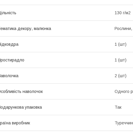
ільність
130 г/м2
ематика декору, малюнка
Рослини, 
ідковдра
1 (шт)
Простирадло
1 (шт)
аволочка
2 (шт)
собливість наволочок
Одного р
одарункова упаковка
Так
раїна виробник
Туреччи