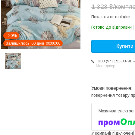
1 323 ₴/компл
Показати оптові ціни
Готово до відправки
–20%
Залишилось
0
0
днів
0
0
0
0
0
0
Купити
+380 (97) 151-33-91
Менеджер
повернення товару п
У компанії підключені