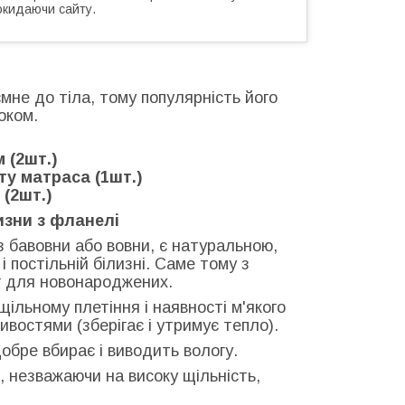
окидаючи сайту.
мне до тіла, тому популярність його
оком.
:
 (2шт.)
ту матраса (1шт.)
(2шт.)
изни з фланелі
 бавовни або вовни, є натуральною,
 і постільній білизні. Саме тому з
яг для новонароджених.
ільному плетіння і наявності м'якого
востями (зберігає і утримує тепло).
обре вбирає і виводить вологу.
, незважаючи на високу щільність,