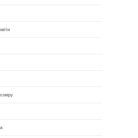
квіти
озміру
на