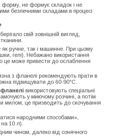
форму, не формує складок і не
ними безпечними складами в процесі
?
ерігало свій зовнішній вигляд,
 тканини.
як ручне, так і машинне. При цьому
шки, гелі). Небажано використання
 що це може привести до ослаблення
изна з фланелі рекомендують прати в
ожна підвищувати до 60-90°С.
з фланелі
використовують спеціальні
замочують у миючому розчині, а потім
ти милом, це призводить до скочування
татися народними способами»,
на 10 л).
дним чином, далеко від сонячного