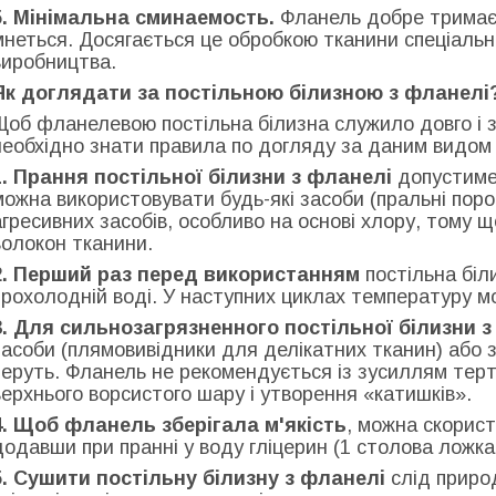
5. Мінімальна сминаемость.
Фланель добре тримає 
мнеться. Досягається це обробкою тканини спеціаль
виробництва.
Як доглядати за постільною білизною з фланелі
Щоб фланелевою постільна білизна служило довго і зб
необхідно знати правила по догляду за даним видом
1. Прання постільної білизни з фланелі
допустиме 
можна використовувати будь-які засоби (пральні поро
агресивних засобів, особливо на основі хлору, тому
волокон тканини.
2. Перший раз перед використанням
постільна біл
прохолодній воді. У наступних циклах температуру м
3. Для сильнозагрязненного постільної білизни 
засоби (плямовивідники для делікатних тканин) або 
перуть. Фланель не рекомендується із зусиллям тер
верхнього ворсистого шару і утворення «катишків».
4. Щоб фланель зберігала м'якість
, можна скорис
додавши при пранні у воду гліцерин (1 столова ложка 
5. Сушити постільну білизну з фланелі
слід приро