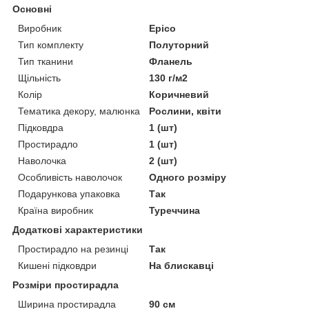
Основні
Виробник
Epico
Тип комплекту
Полуторний
Тип тканини
Фланель
Щільність
130 г/м2
Колір
Коричневий
Тематика декору, малюнка
Рослини, квіти
Підковдра
1 (шт)
Простирадло
1 (шт)
Наволочка
2 (шт)
Особливість наволочок
Одного розміру
Подарункова упаковка
Так
Країна виробник
Туреччина
Додаткові характеристики
Простирадло на резинці
Так
Кишені підковдри
На блискавці
Розміри простирадла
Ширина простирадла
90 см