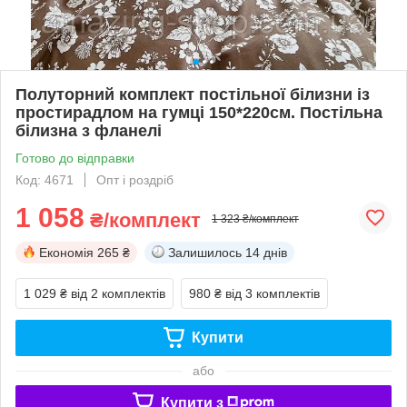
Полуторний комплект постільної білизни із
простирадлом на гумці 150*220см. Постільна
білизна з фланелі
Готово до відправки
Код: 4671
Опт і роздріб
1 058
₴/комплект
1 323 ₴/комплект
Економія
265 ₴
Залишилось
14 днів
1 029 ₴
від 2 комплектів
980 ₴
від 3 комплектів
Купити
або
Купити з