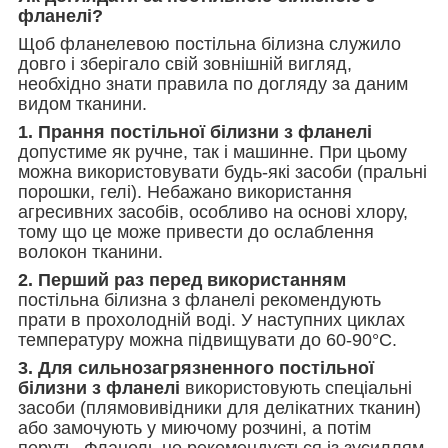
фланелі?
Щоб фланелевою постільна білизна служило
довго і зберігало свій зовнішній вигляд,
необхідно знати правила по догляду за даним
видом тканини.
1. Прання постільної білизни з фланелі
допустиме як ручне, так і машинне. При цьому
можна використовувати будь-які засоби (пральні
порошки, гелі). Небажано використання
агресивних засобів, особливо на основі хлору,
тому що це може привести до ослаблення
волокон тканини.
2. Перший раз перед використанням
постільна білизна з фланелі рекомендують
прати в прохолодній воді. У наступних циклах
температуру можна підвищувати до 60-90°С.
3. Для сильнозагрязненного постільної
білизни з фланелі
використовують спеціальні
засоби (плямовивідники для делікатних тканин)
або замочують у миючому розчині, а потім
перуть. Фланель не рекомендується із зусиллям