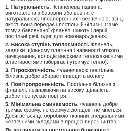
1. Натуральність.
Фланелева тканина,
виготовлена з бавовни або вовни, є
натуральною, гіпоалергенних і безпечною, всі ці
якості вона передає і постільній білизні. Саме
тому з бавовняної фланелі шиють і перші
постільні речі, одяг для новонароджених.
2. Висока ступінь теплоємності.
Фланель,
завдяки щільному плетіння і наявності м'якого
начісування, володіє високими теплозахисними
властивостями (зберігає і утримує тепло).
3. Гігроскопічність.
Фланелевою постільна
білизна добре вбирає і виводить вологу.
4. Повітропроникність.
Постільна білизна з
фланелі, незважаючи на високу щільність,
добре пропускає повітря.
5. Мінімальна сминаемость.
Фланель добре
тримає форму, не формує складок і не мнеться.
Досягається це обробкою тканини спеціальними
безпечними складами в процесі виробництва.
Як доглядати за постільною білизною з