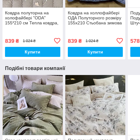
Ковдра полуторна на
Ковдра на холлофайбері
Поду
холофайбері "ODA"
ОДА Полуторного розміру
Под
155*210 см Тепла ковдра,
155х210 Стьобана зимова
Штуч
наповнювач холофайбер.
ковдра високої якості
Стьобана ковдра ОДА
839
839
578
₴
₴
1 024 ₴
1 024 ₴
Купити
Купити
Подібні товари компанії