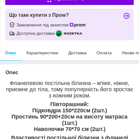
Що таке купити з Пром?
Замовлення під захистом
Доступна доставка
Опис
Характеристики
Доставка
Оплата
Умови п
Опис
Фланелевою постільна білизна – м'яке, ніжне,
приємне до тіла, тому популярність його зростає
з кожним роком.
Півторашний:
Підковдра 150*220см (2шт.)
Простинь 90*200+20см на висоту матраса
(1шт.)
Наволочки 70*70 см (2шт.)
Властивості постільної білизни з фланелі