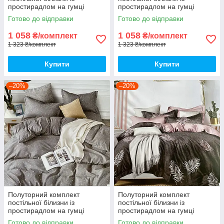
простирадлом на гумці
простирадлом на гумці
150*220см. Постільна білизна
150*220см. Постільна білизна
Готово до відправки
Готово до відправки
з фланелі
з фланелі
1 058
1 058
₴/комплект
₴/комплект
1 323 ₴/комплект
1 323 ₴/комплект
Купити
Купити
–20%
–20%
Полуторний комплект
Полуторний комплект
постільної білизни із
постільної білизни із
простирадлом на гумці
простирадлом на гумці
150*220см. Постільна білизна
150*220см. Постільна білизна
Готово до відправки
Готово до відправки