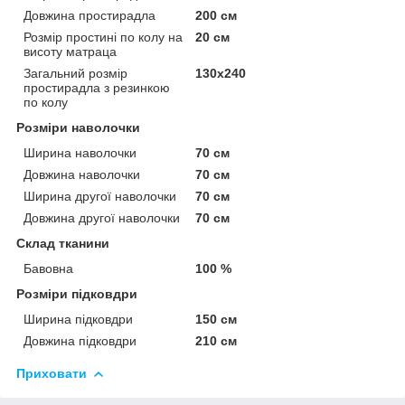
Довжина простирадла
200 см
Розмір простині по колу на
20 см
висоту матраца
Загальний розмір
130х240
простирадла з резинкою
по колу
Розміри наволочки
Ширина наволочки
70 см
Довжина наволочки
70 см
Ширина другої наволочки
70 см
Довжина другої наволочки
70 см
Склад тканини
Бавовна
100 %
Розміри підковдри
Ширина підковдри
150 см
Довжина підковдри
210 см
Приховати