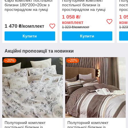
Євро комплект постільної
Полуторний комплект
Полу
білизни 180*200+20см з
постільної білизни із
пост
простирадлом на гумці
простирадлом на гумці
прос
Постільна білизна з
150*220см. Постільна
150*
1 058
1 0
₴/
фланелі євро розмір
білизна з фланелі
біли
комплект
ком
1 470
₴/комплект
1 323 ₴/комплект
1 323
Купити
Купити
Акційні пропозиції та новинки
–20%
–20%
Полуторний комплект
Полуторний комплект
постільної білизни із
постільної білизни із