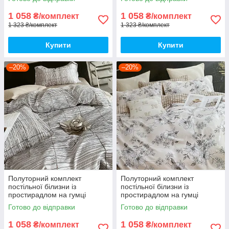
з фланелі
з фланелі
1 058
1 058
₴/комплект
₴/комплект
1 323 ₴/комплект
1 323 ₴/комплект
Купити
Купити
–20%
–20%
Полуторний комплект
Полуторний комплект
постільної білизни із
постільної білизни із
простирадлом на гумці
простирадлом на гумці
150*220см. Постільна білизна
150*220см. Постільна білизна
Готово до відправки
Готово до відправки
з фланелі
з фланелі
1 058
1 058
₴/комплект
₴/комплект