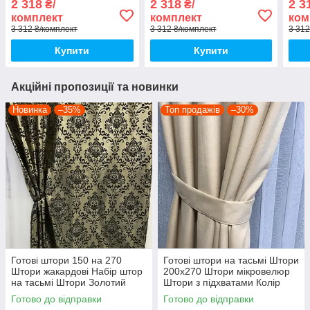
2 318
2 318
2 3
₴/
₴/
графіт
200на270см Колір графіт
200н
комплект
комплект
ком
капу
3 312 ₴/комплект
3 312 ₴/комплект
3 312
Купити
Купити
Акційні пропозиції та новинки
Новинка
–35%
Топ продажів
–30%
Готові штори 150 на 270
Готові штори на тасьмі Штори
Штори жакардові Набір штор
200х270 Штори мікровелюр
на тасьмі Штори Золотий
Штори з підхватами Колір
кремовий
Готово до відправки
Готово до відправки