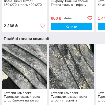
тюлю <unk> Штори
шифону Тюль на тасьмі
Гото
150x270 + тюль 400x270
Готова тюль із шифону
Комп
<unk> Якісне шторі з тюлю
Тюль 300x270 Гардина із
Штор
<unk> Штори та тюль у
шифону Білий тюль
Зол
квіти <unk>
660
1 4
₴
777 ₴
2 268
₴
Купити
Подібні товари компанії
Готовий комплект
Готовий комплект
Гото
Турецьких оксамитових
Турецьких оксамитових
Туре
штор блекаут на тасьмі
штор на тасьмі із
штор
Розмір 200на270см Колір
підхватами Розмір
підх