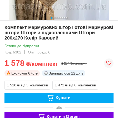
Комплект мармурових штор Готові мармурові
штори Штори з підхопленнями Штори
200х270 Колір Кавовий
Готово до відправки
Код: 6302
Опт і роздріб
1 578
₴/комплект
2 254 ₴/комплект
Економія
676 ₴
Залишилось
12 днів
1 518 ₴
від 5 комплектів
1 472 ₴
від 6 комплектів
Купити
або
Купити з