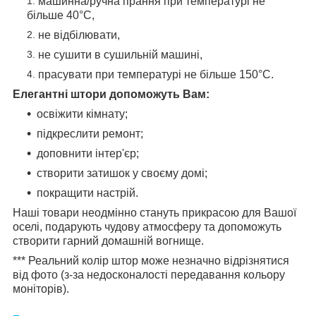
машинна/ручна прання при температурі не
більше 40°C,
не відбілювати,
не сушити в сушильній машині,
прасувати при температурі не більше 150°C.
Елегантні штори допоможуть Вам:
освіжити кімнату;
підкреслити ремонт;
доповнити інтер'єр;
створити затишок у своєму домі;
покращити настрій.
Наші товари неодмінно стануть прикрасою для Вашої
оселі, подарують чудову атмосферу та допоможуть
створити гарний домашній вогнище.
*** Реальний колір штор може незначно відрізнятися
від фото (з-за недосконалості передавання кольору
моніторів).