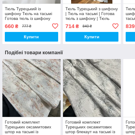
Тюль Турецький із
Тюль Турецький з шифону
Тюль
шифону Тюль на тасьмі
| Тюль на тасьмі | Готова
шиф
Готова тюль із шифону
тюль з шифону | Тюль
тась
Тюль 300x270 Гардина із
400x270 Гардина з
із ш
660
714
839
₴
₴
777 ₴
840 ₴
шифону Білий тюль
шифону Білий тюль
500x
шифо
Купити
Купити
Подібні товари компанії
Готовий комплект
Готовий комплект
Гото
Турецьких оксамитових
Турецьких оксамитових
Туре
штор на тасьмі із
штор блекаут на тасьмі із
штор