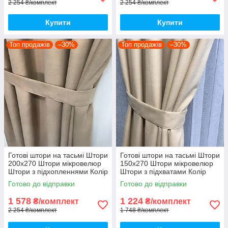
2 254 ₴/комплект
2 254 ₴/комплект
Купити
Купити
Топ продажів
–30%
Топ продажів
–30%
Готові штори на тасьмі Штори
Готові штори на тасьмі Штори
200х270 Штори мікровелюр
150х270 Штори мікровелюр
Штори з підхопленнями Колір
Штори з підхватами Колір
бежевий
кремовий
Готово до відправки
Готово до відправки
1 578
1 224
₴/комплект
₴/комплект
2 254 ₴/комплект
1 748 ₴/комплект