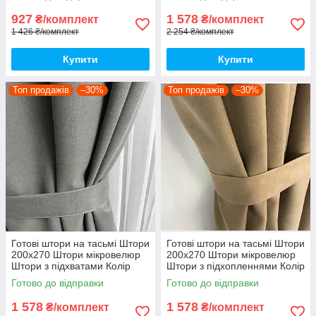
927
1 578
₴/комплект
₴/комплект
1 426 ₴/комплект
2 254 ₴/комплект
Купити
Купити
Топ продажів
–30%
Топ продажів
–30%
Готові штори на тасьмі Штори
Готові штори на тасьмі Штори
200х270 Штори мікровелюр
200х270 Штори мікровелюр
Штори з підхватами Колір
Штори з підхопленнями Колір
Сірий
Коричневий
Готово до відправки
Готово до відправки
1 578
1 578
₴/комплект
₴/комплект