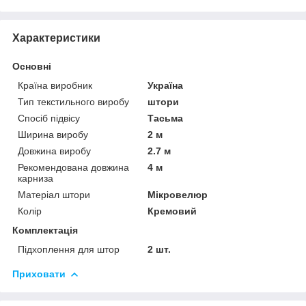
Характеристики
Основні
Країна виробник
Україна
Тип текстильного виробу
штори
Спосіб підвісу
Тасьма
Ширина виробу
2 м
Довжина виробу
2.7 м
Рекомендована довжина
4 м
карниза
Матеріал штори
Мікровелюр
Колір
Кремовий
Комплектація
Підхоплення для штор
2 шт.
Приховати