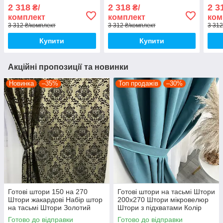
підхватами Розмір
підхватами Розмір
200н
2 318
2 318
2 3
₴/
₴/
200на280см Колір
200на270см Колір сірий
кре
комплект
комплект
ком
кремовий
3 312 ₴/комплект
3 312 ₴/комплект
3 312
Купити
Купити
Акційні пропозиції та новинки
Новинка
–35%
Топ продажів
–30%
Готові штори 150 на 270
Готові штори на тасьмі Штори
Штори жакардові Набір штор
200х270 Штори мікровелюр
на тасьмі Штори Золотий
Штори з підхватами Колір
бірюзовий
Готово до відправки
Готово до відправки