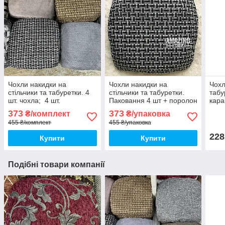
Чохли накидки на
Чохли накидки на
Чохл
стільчики та табуретки. 4
стільчики та табуретки.
табу
шт. чохла; 4 шт.
Паковання 4 шт + поролон
кара
поролону 1 см. завтовшки
= комплек
373
373
₴/комплект
₴/упаковка
455 ₴/комплект
455 ₴/упаковка
228
Купити
Купити
Подібні товари компанії