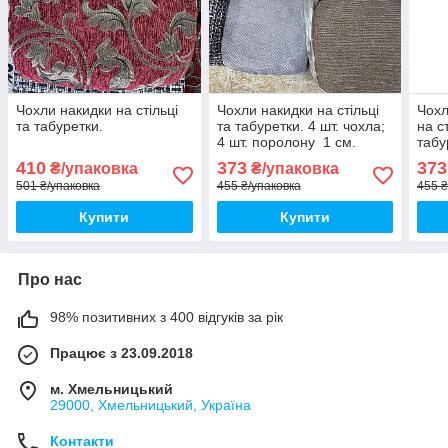
Чохли накидки на стільці
Чохли накидки на стільці
Чохл
та табуретки.
та табуретки. 4 шт. чохла;
на с
4 шт. поролону 1 см.
табу
завтовшки
31 с
410
373
373
₴/упаковка
₴/упаковка
501 ₴/упаковка
455 ₴/упаковка
455 ₴
Купити
Купити
Про нас
98% позитивних з 400 відгуків за рік
Працює з 23.09.2018
м. Хмельницький
29000, Хмельницький, Україна
Контакти