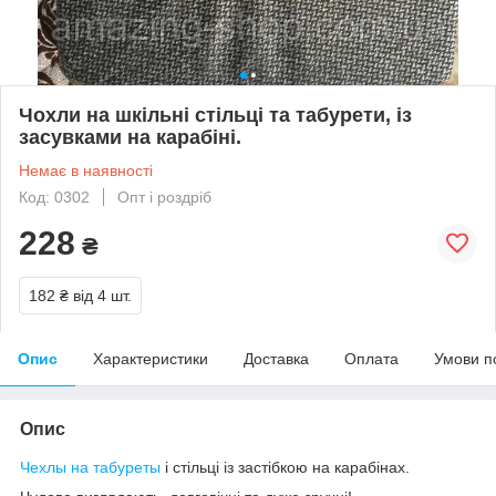
Чохли на шкільні стільці та табурети, із
засувками на карабіні.
Немає в наявності
Код: 0302
Опт і роздріб
228
₴
182 ₴
від 4 шт.
Опис
Характеристики
Доставка
Оплата
Умови п
Опис
Чехлы на табуреты
і стільці із застібкою на карабінах.