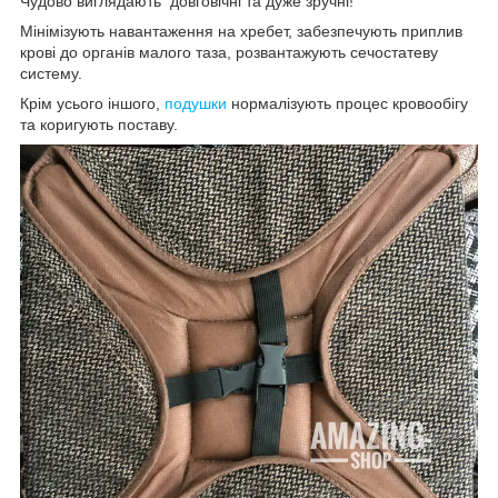
Чудово виглядають довговічні та дуже зручні!
Мінімізують навантаження на хребет, забезпечують приплив
крові до органів малого таза, розвантажують сечостатеву
систему.
Крім усього іншого,
подушки
нормалізують процес кровообігу
та коригують поставу.