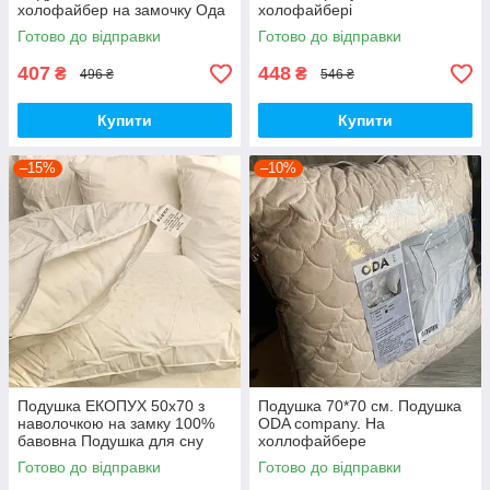
холофайбер на замочку Ода
холофайбері
Готово до відправки
Готово до відправки
407
448
₴
₴
496 ₴
546 ₴
Купити
Купити
–15%
–10%
Подушка ЕКОПУХ 50х70 з
Подушка 70*70 см. Подушка
наволочкою на замку 100%
ODA company. На
бавовна Подушка для сну
холлофайбере
Антиалергенна ОДА
Готово до відправки
Готово до відправки