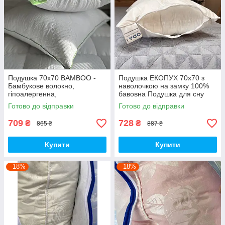
Подушка 70х70 BAMBOO -
Подушка ЕКОПУХ 70х70 з
Бамбукове волокно,
наволочкою на замку 100%
гіпоалергенна,
бавовна Подушка для сну
антибактеріальна
Антиалергенна ЕКОПУХ ОДА
Готово до відправки
Готово до відправки
709
728
₴
₴
865 ₴
887 ₴
Купити
Купити
–18%
–18%