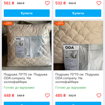
561
532
₴
₴
660 ₴
592 ₴
Купити
Купити
–18%
–18%
Подушка 70*70 см. Подушка
Подушка 70*70 см. Подушка
ODA company. На
ODA company. На
холлофайбере
холлофайбере
Готово до відправки
Готово до відправки
448
485
₴
₴
546 ₴
592 ₴