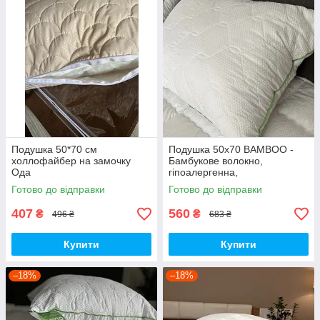
Подушка 50*70 см
Подушка 50х70 BAMBOO -
холлофайбер на замочку
Бамбукове волокно,
Ода
гіпоалергенна,
антибактеріальна
Готово до відправки
Готово до відправки
407
560
₴
₴
496 ₴
683 ₴
Купити
Купити
–18%
–18%