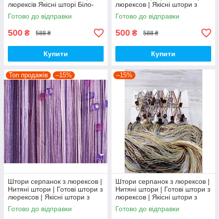
люрексів Якісні шторі Біло-
люрексов | Якісні штори з
сіро-бордові штори
люрексу | Білі штори
Готово до відправки
Готово до відправки
500
500
₴
₴
588 ₴
588 ₴
Купити
Купити
Топ продажів
–15%
–15%
Штори серпанок з люрексов |
Штори серпанок з люрексов |
Нитяні штори | Готові штори з
Нитяні штори | Готові штори з
люрексов | Якісні штори з
люрексов | Якісні штори з
люрексу | Кавові штори
люрексу | Кавові штори
Готово до відправки
Готово до відправки