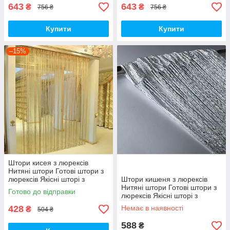
643
643
₴
₴
756 ₴
756 ₴
Купити
Купити
–15%
Штори кисея з люрексів
Нитяні штори Готові штори з
люрексів Якісні шторі з
Штори кишеня з люрексів
люрексу Золотисті штори
Нитяні штори Готові штори з
Готово до відправки
люрексів Якісні шторі з
люрексу Білі штори
428
Немає в наявності
₴
504 ₴
588
₴