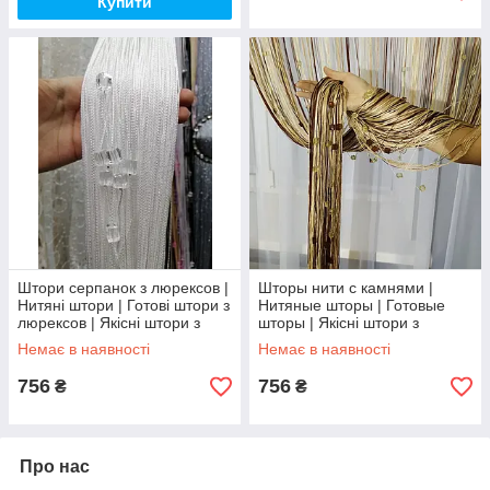
Купити
Штори серпанок з люрексов |
Шторы нити с камнями |
Нитяні штори | Готові штори з
Нитяные шторы | Готовые
люрексов | Якісні штори з
шторы | Якісні штори з
люрексу | Кавові штори
камінням | Коричнево-
Немає в наявності
Немає в наявності
золотисто-бежевые
756
756
₴
₴
Про нас