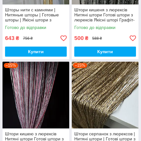
Шторы нити с камнями |
Штори кишеня з люрексів
Нитяные шторы | Готовые
Нитяні штори Готові штори з
шторы | Якісні штори з
люрексів Якісні шторі Графіт-
камінням | Бело-бежево-
сіро-білі штори
Готово до відправки
Готово до відправки
золотистые шторы
643
500
₴
₴
756 ₴
588 ₴
Купити
Купити
–15%
–15%
Штори кишею з люрексів
Штори серпанок з люрексов |
Нитяні штори Готові штори з
Нитяні штори | Готові штори з