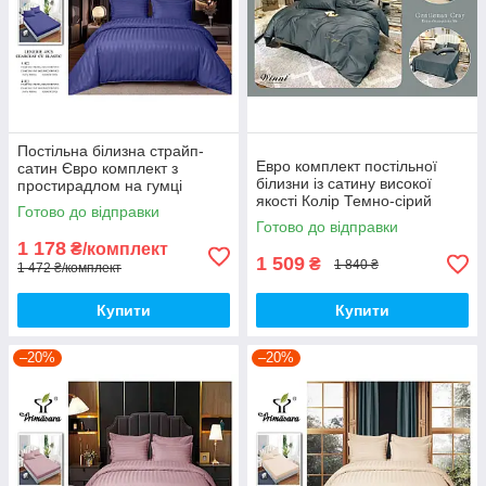
Постільна білизна страйп-
Евро комплект постільної
сатин Євро комплект з
білизни із сатину високої
простирадлом на гумці
якості Колір Темно-сірий
180*200+25см, Тканина -
Готово до відправки
Бавовна
Готово до відправки
1 178
₴/комплект
1 509
₴
1 840 ₴
1 472 ₴/комплект
Купити
Купити
–20%
–20%