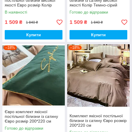
постільної білизни високої
білизни із сатину високої
якості Евро розмір Колір
якості Колір Темно-сірий
Графіт
В наявності
Готово до відправки
1 509
1 509
₴
₴
1 840 ₴
1 840 ₴
Купити
Купити
–18%
–18%
Євро комплект якісної
Комплект якісної постільної
постільної білизни із сатину
білизни із сатину Євро розмір
Євро розмір 200*220 см
200*220 см
Готово до відправки