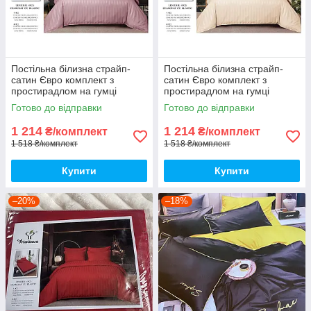
Постільна білизна страйп-
Постільна білизна страйп-
сатин Євро комплект з
сатин Євро комплект з
простирадлом на гумці
простирадлом на гумці
180*200+25см, Тканина -
180*200+25см, Тканина -
Готово до відправки
Готово до відправки
Бавовна
Бавовна
1 214
1 214
₴/комплект
₴/комплект
1 518 ₴/комплект
1 518 ₴/комплект
Купити
Купити
–20%
–18%