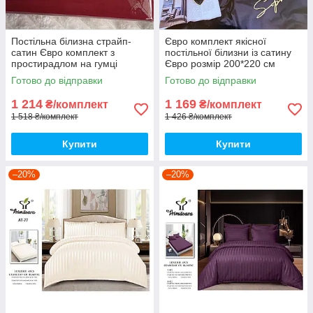
Постільна білизна страйп-
Євро комплект якісної
сатин Євро комплект з
постільної білизни із сатину
простирадлом на гумці
Євро розмір 200*220 см
180*200+25см, Тканина -
Готово до відправки
Готово до відправки
Бавовна
1 214
1 169
₴/комплект
₴/комплект
1 518 ₴/комплект
1 426 ₴/комплект
Купити
Купити
–20%
–20%