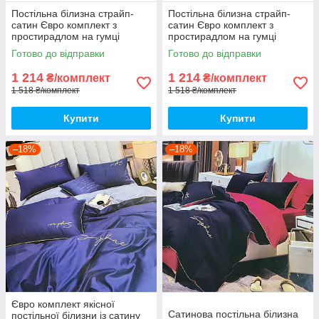
Постільна білизна страйп-
Постільна білизна страйп-
сатин Євро комплект з
сатин Євро комплект з
простирадлом на гумці
простирадлом на гумці
180*200+25см, Тканина -
180*200+25см, Тканина -
Готово до відправки
Готово до відправки
Бавовна
Бавовна
1 214
1 214
₴/комплект
₴/комплект
1 518 ₴/комплект
1 518 ₴/комплект
Купити
Купити
–18%
–18%
Євро комплект якісної
Сатинова постільна білизна
постільної білизни із сатину