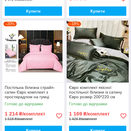
Купити
Купити
–20%
–18%
Постільна білизна страйп-
Євро комплект якісної
сатин Євро комплект з
постільної білизни із сатину
простирадлом на гумці
Євро розмір 200*220 см
180*200+25см, Тканина -
Готово до відправки
Готово до відправки
Бавовна
1 214
1 169
₴/комплект
₴/комплект
1 518 ₴/комплект
1 426 ₴/комплект
Купити
Купити