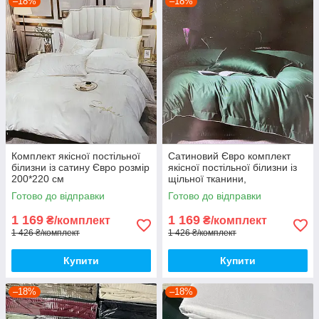
–18%
–18%
Комплект якісної постільної
Сатиновий Євро комплект
білизни із сатину Євро розмір
якісної постільної білизни із
200*220 см
щільної тканини,
підодіяльник 200х220
Готово до відправки
Готово до відправки
1 169
1 169
₴/комплект
₴/комплект
1 426 ₴/комплект
1 426 ₴/комплект
Купити
Купити
–18%
–18%