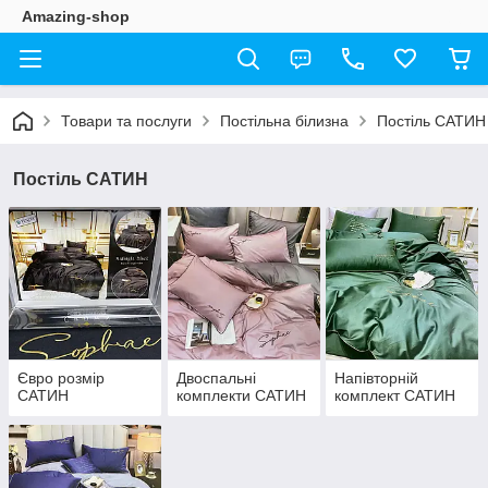
Amazing-shop
Товари та послуги
Постільна білизна
Постіль САТИН
Постіль САТИН
Євро розмір
Двоспальні
Напівторній
САТИН
комплекти САТИН
комплект САТИН